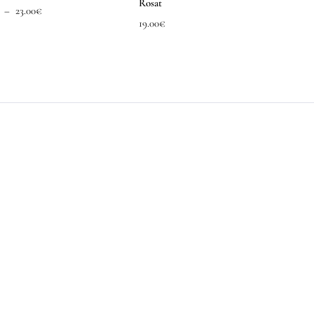
Rosat
Plage
–
23.00
€
19.00
€
de
prix :
10.00€
à
23.00€