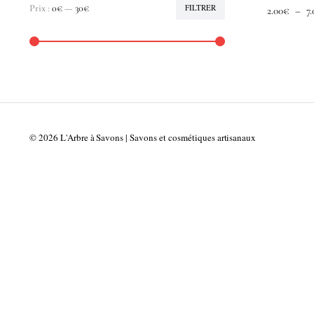
Prix :
0€
—
30€
FILTRER
2.00
€
–
7.
Prix
Prix
min
max
© 2026 L'Arbre à Savons | Savons et cosmétiques artisanaux