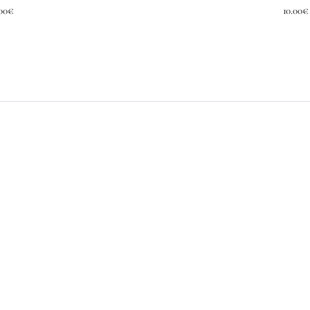
2.00€
Plage
00
€
10.00
€
à
de
7.00€
prix :
2.00€
à
7.00€