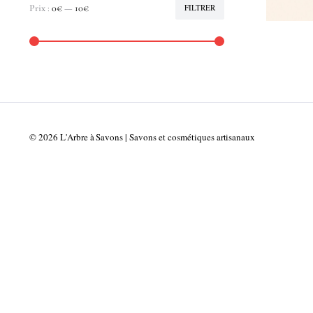
Prix :
0€
—
10€
FILTRER
Prix
Prix
min
max
© 2026 L'Arbre à Savons | Savons et cosmétiques artisanaux