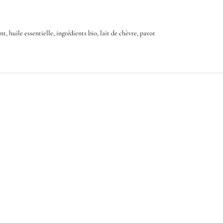
nt
,
huile essentielle
,
ingrédients bio
,
lait de chèvre
,
pavot