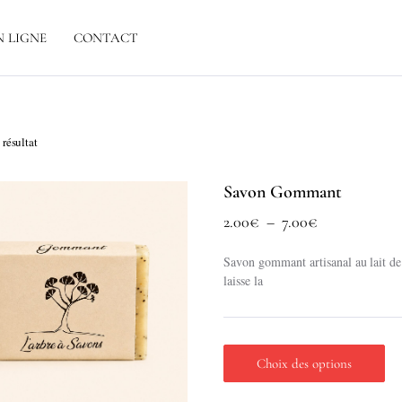
N LIGNE
CONTACT
 résultat
Savon Gommant
Plage
2.00
€
–
7.00
€
de
Savon gommant artisanal au lait de 
prix :
laisse la
2.00€
à
7.00€
Choix des options