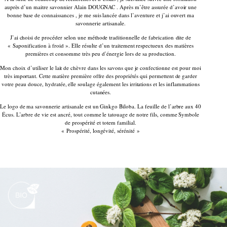
auprès d’un maitre savonnier Alain DOUGNAC . Après m’être assurée d’avoir une
bonne base de connaissances , je me suis lancée dans l’aventure et j’ai ouvert ma
savonnerie artisanale.
J’ai choisi de procéder selon une méthode traditionnelle de fabrication dite de
« Saponification à froid ». Elle résulte d’un traitement respectueux des matières
premières et consomme très peu d’énergie lors de sa production.
Mon choix d’utiliser le lait de chèvre dans les savons que je confectionne est pour moi
très important. Cette matière première offre des propriétés qui permettent de garder
votre peau douce, hydratée, elle soulage également les irritations et les inflammations
cutanées.
Le logo de ma savonnerie artisanale est un Ginkgo Biloba. La feuille de l’arbre aux 40
Écus. L’arbre de vie est ancré, tout comme le tatouage de notre fils, comme Symbole
de prospérité et totem familial.
« Prospérité, longévité, sérénité »